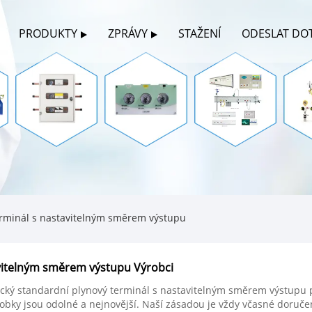
PRODUKTY
ZPRÁVY
STAŽENÍ
ODESLAT DO
rminál s nastavitelným směrem výstupu
vitelným směrem výstupu Výrobci
mecký standardní plynový terminál s nastavitelným směrem výstup
obky jsou odolné a nejnovější. Naší zásadou je vždy včasné doruče