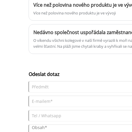
Více než polovina nového produktu je ve vývo
připojena k přístroji, aby vizuálně
viděla tlak plynu. Je to nákladově
Více než polovina nového produktu je ve vývoji
efektivní!
O víkendu všichni kolegové v naší firmě vyrazili k moři n
velmi šťastní. Na pláži jsme chytali kraby a vyhřívali se n
vzali spoustu mořských plodů, chuť velmi lahodná. To je
Odeslat dotaz