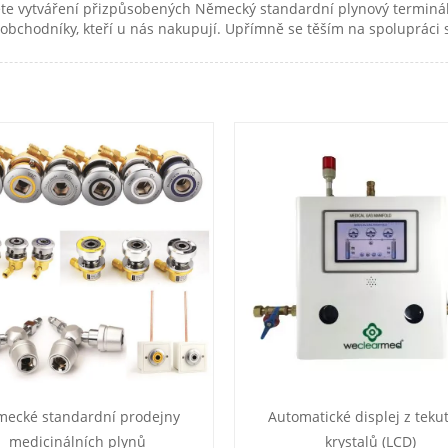
rujete vytváření přizpůsobených Německý standardní plynový termi
bchodníky, kteří u nás nakupují. Upřímně se těším na spolupráci s
ecké standardní prodejny
Automatické displej z teku
medicinálních plynů
krystalů (LCD)