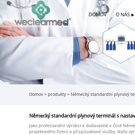
DOMOV
O NÁS
Domov
>
produkty
>
Německý standardní plynový te
Německý standardní plynový terminál s nasta
Jako profesionální výrobci a dodavatelé v Číně Ně
projektového řízení a přizpůsobené služby. Naše výr