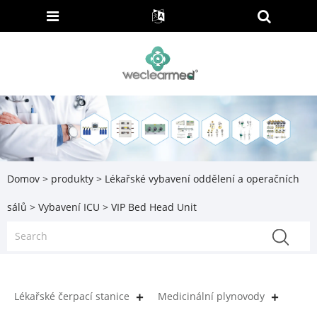
Domov
>
produkty
>
Lékařské vybavení oddělení a operačních
sálů
>
Vybavení ICU
> VIP Bed Head Unit
Lékařské čerpací stanice
Medicinální plynovody