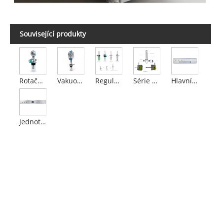
Související produkty
Rotační vozíkový regulátor vakua
Vakuový regulátor věžového typu
Regulátor kyslíku věžového typu
Série bóje vzduchu inhalátory
Hlavní jednotka
Jednotka pro překlopné kryty