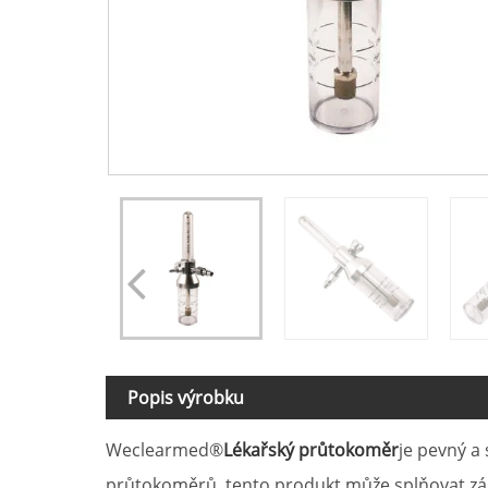
Popis výrobku
Weclearmed®
Lékařský průtokoměr
je pevný a
průtokoměrů, tento produkt může splňovat zákla