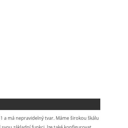
61 a má nepravidelný tvar. Máme širokou škálu
svou základní funkci, lze také konfigurovat