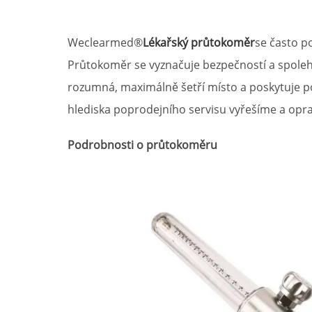
Weclearmed®
Lékařský průtokoměr
se často p
Průtokoměr se vyznačuje bezpečností a spolehl
rozumná, maximálně šetří místo a poskytuje po
hlediska poprodejního servisu vyřešíme a opr
Podrobnosti o průtokoměru