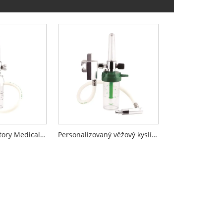
Kyslíkové inhalátory Medical Tower
Personalizovaný věžový kyslíkový inhalátor