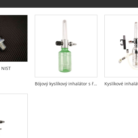
 NIST
Bójový kyslíkový inhalátor s řízeným průtokem kyslíku