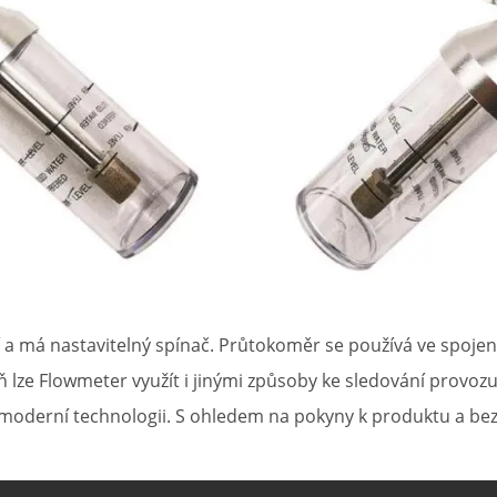
í a má nastavitelný spínač. Průtokoměr se používá ve spoje
eň lze Flowmeter využít i jinými způsoby ke sledování provoz
moderní technologii. S ohledem na pokyny k produktu a bezp