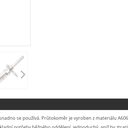
 snadno se používá. Průtokoměr je vyroben z materiálu A60
dní potřeby běžného oddělení, jednoduchý, aniž by ztratil 