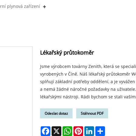
rní plynová zařízení
Lékařský průtokoměr
Jsme výrobcem továrny Zenith, která se specia
vyrobených v Číně. Náš lékařský průtokoměr W
splňují základní potřeby oddělení, a je vyváže
a nemá žádné náročné požadavky na uživatele
lékařskými nástroji. Rádi bychom se stali vaší
Odeslat dotaz
Stáhnout PDF
Facebook
X
WhatsApp
Pinterest
LinkedIn
Share