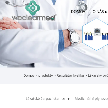
DOMOV
O NÁS
Domov
>
produkty
>
Regulátor kyslíku
> Lékařský pr
Lékařské čerpací stanice
Medicinální plynovo