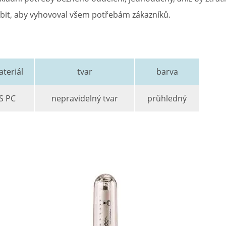
ůsobit, aby vyhovoval všem potřebám zákazníků.
teriál
tvar
barva
S PC
nepravidelný tvar
průhledný