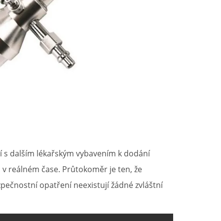
ní s dalším lékařským vybavením k dodání
u v reálném čase. Průtokoměr je ten, že
ečnostní opatření neexistují žádné zvláštní