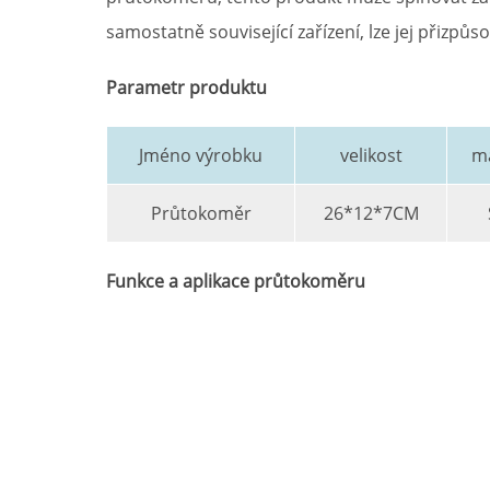
samostatně související zařízení, lze jej přizp
Parametr produktu
Jméno výrobku
velikost
ma
Průtokoměr
26*12*7CM
Funkce a aplikace průtokoměru