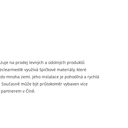
lizuje na prodej levných a odolných produktů
eclearmed® využívá špičkové materiály, které
n do mnoha zemí. Jeho instalace je pohodlná a rychlá
. Současně může být průtokoměr vybaven více
m partnerem v Číně.