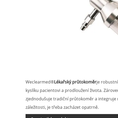
Weclearmed®
Lékařský průtokoměr
je robustn
kyslíku pacientovi a prodloužení života. Zárov
zjednodušuje tradiční průtokoměr a integruje 
záležitosti, je třeba zacházet opatrně.