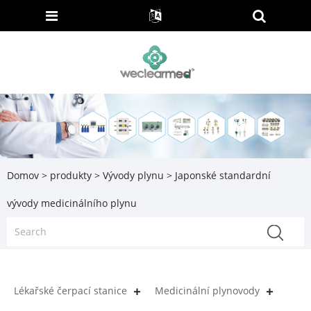
Domov
>
produkty
>
Vývody plynu
> Japonské standardní
vývody medicinálního plynu
Lékařské čerpací stanice
Medicinální plynovody