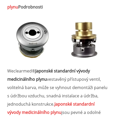
plynu
Podrobnosti
Weclearmed®
Japonské standardní vývody
medicinálního plynu
vestavěný přístupový ventil,
volitelná barva, může se vyhnout demontáži panelu
s údržbou vzduchu, snadná instalace a údržba,
jednoduchá konstrukce.
Japonské standardní
vývody medicinálního plynu
jsou pevné a odolné