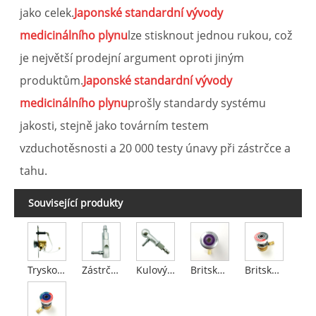
jako celek.
Japonské standardní vývody
medicinálního plynu
lze stisknout jednou rukou, což
je největší prodejní argument oproti jiným
produktům.
Japonské standardní vývody
medicinálního plynu
prošly standardy systému
jakosti, stejně jako továrním testem
vzduchotěsnosti a 20 000 testy únavy při zástrčce a
tahu.
Související produkty
Tryskové anesteziologické zařízení pro vypouštění plynu
Zástrčka pistole s rovnou rukojetí
Kulový uzávěr pistole
Britské standardní zásuvky AGSS
Britské standardní vývody oxidu uhličitého