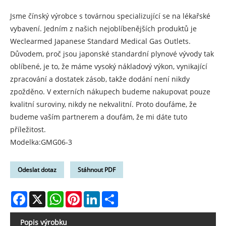
Jsme čínský výrobce s továrnou specializující se na lékařské
vybavení. Jedním z našich nejoblíbenějších produktů je
Weclearmed Japanese Standard Medical Gas Outlets.
Důvodem, proč jsou japonské standardní plynové vývody tak
oblíbené, je to, že máme vysoký nákladový výkon, vynikající
zpracování a dostatek zásob, takže dodání není nikdy
zpožděno. V externích nákupech budeme nakupovat pouze
kvalitní suroviny, nikdy ne nekvalitní. Proto doufáme, že
budeme vaším partnerem a doufám, že mi dáte tuto
příležitost.
Modelka:GMG06-3
Odeslat dotaz
Stáhnout PDF
Facebook
X
WhatsApp
Pinterest
LinkedIn
Share
Popis výrobku