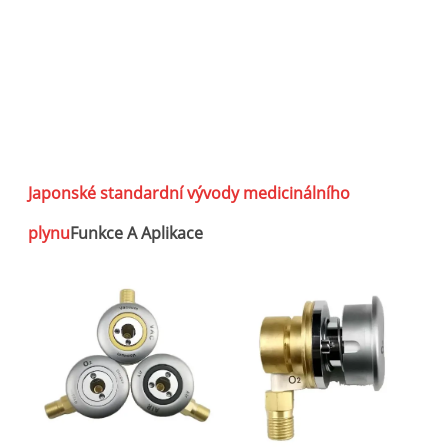
m
Japonské standardní vývody medicinálního
plynu
Funkce A Aplikace